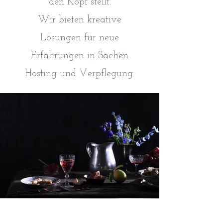
den Kopf stellt.
Wir bieten kreative
Lösungen für neue
Erfahrungen in Sachen
Hosting und Verpflegung.